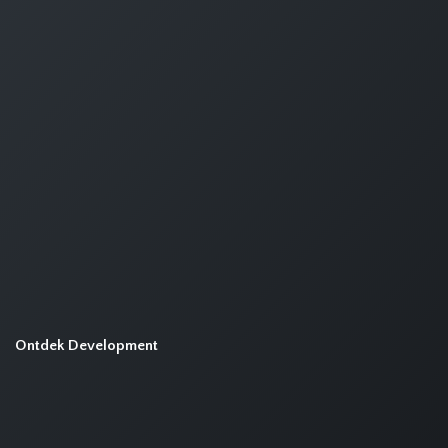
Ontdek Development