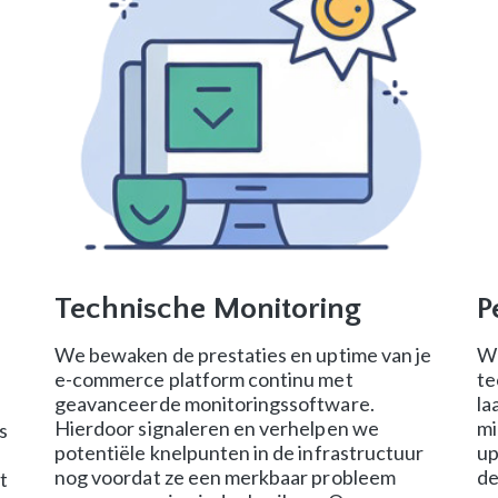
Technische Monitoring
P
We bewaken de prestaties en uptime van je
We
e-commerce platform continu met
te
geavanceerde monitoringssoftware.
la
Hierdoor signaleren en verhelpen we
mi
s
potentiële knelpunten in de infrastructuur
up
nog voordat ze een merkbaar probleem
de
t