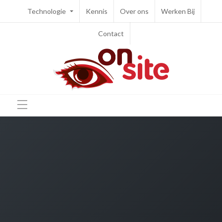
Technologie
Kennis
Over ons
Werken Bij
Contact