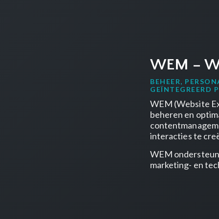
WEM – We
BEHEER, PERSON
GEÏNTEGREERD 
WEM
(Website Ex
beheren en optima
contentmanagement
interacties te cr
WEM ondersteunt o
marketing- en tec