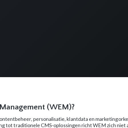
e Management (WEM)?
ntentbeheer, personalisatie, klantdata en marketingork
ing tot traditionele CMS-oplossingen richt WEM zich niet 