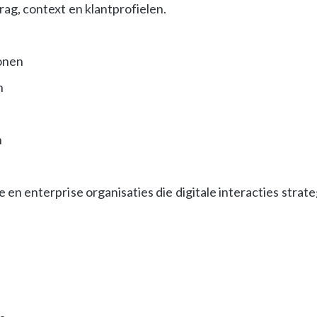
g, context en klantprofielen.
onen
n
n
n enterprise organisaties die digitale interacties strate