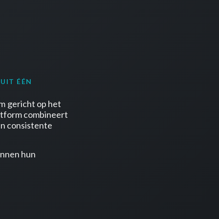
UIT ÉÉN
m gericht op het
latform combineert
en consistente
binnen hun