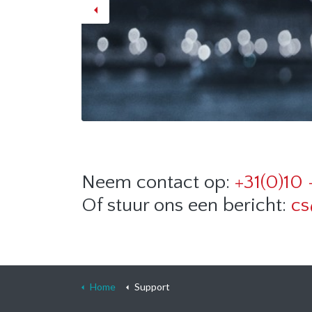
Previous
Neem contact op:
+31(0)10 
Of stuur ons een bericht:
cs
Home
Support