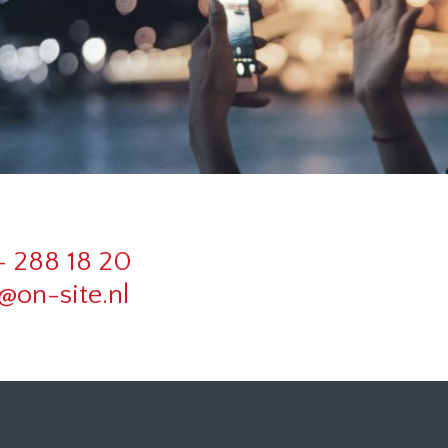
- 288 18 20
@on-site.nl