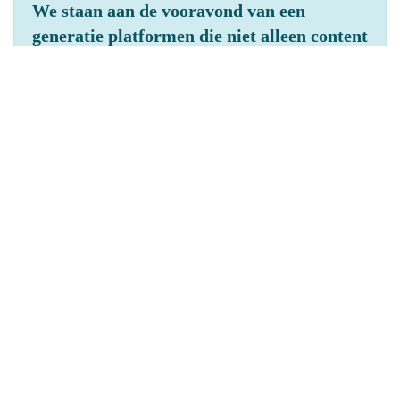
We staan aan de vooravond van een
generatie platformen die niet alleen content
serveren, maar deze ook begrijpen en
voorspellen. Een intelligent CMS herkent
patronen in gebruikersgedrag en stelt
contentteams proactief voor welke
onderwerpen aandacht nodig hebben of
waar de conversie achterblijft. Door AI te
verankeren in je technische architectuur,
bouw je een platform dat niet alleen
vandaag relevant is, maar ook leert van
elke interactie die morgen plaatsvindt.
AI-Powered Personalisatie