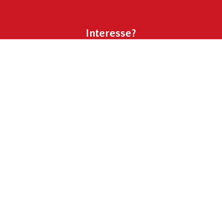
Interesse?
Stuur ons je profiel of neem contact met ons op.
We gaan graag met je in gesprek.